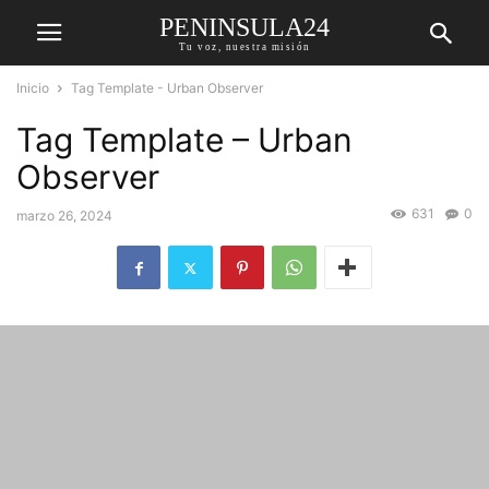
PENINSULA24
Tu voz, nuestra misión
Inicio
Tag Template - Urban Observer
Tag Template – Urban
Observer
631
0
marzo 26, 2024