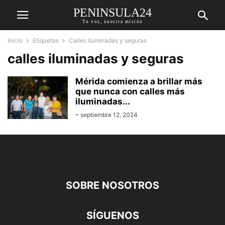
PENINSULA24
Tu voz, nuestra misión
Inicio
Etiquetas
Calles iluminadas y seguras
calles iluminadas y seguras
Mérida comienza a brillar más
que nunca con calles más
iluminadas...
-
septiembre 12, 2024
SOBRE NOSOTROS
SÍGUENOS