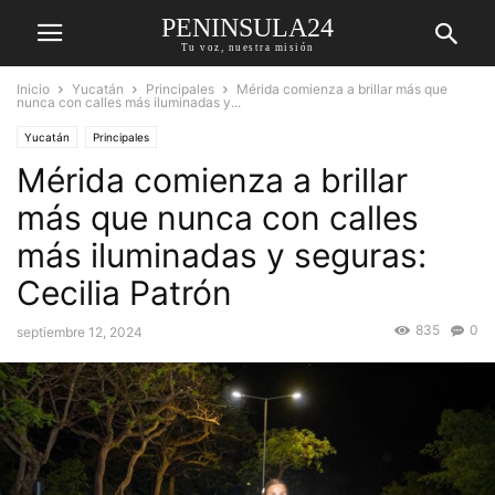
PENINSULA24
Tu voz, nuestra misión
Inicio
Yucatán
Principales
Mérida comienza a brillar más que
nunca con calles más iluminadas y...
Yucatán
Principales
Mérida comienza a brillar
más que nunca con calles
más iluminadas y seguras:
Cecilia Patrón
835
0
septiembre 12, 2024