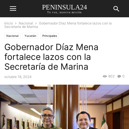
PENINSULA24
Tu voz, nuestra misión
Inicio
Nacional
Gobernador Díaz Mena fortalece lazos con la
Secretaría de Marina
Nacional
Yucatán
Principales
Gobernador Díaz Mena
fortalece lazos con la
Secretaría de Marina
802
0
octubre 18, 2024