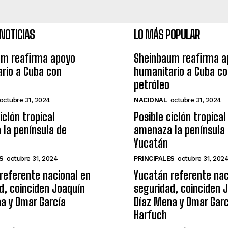
NOTICIAS
LO MÁS POPULAR
um reafirma apoyo
Sheinbaum reafirma a
rio a Cuba con
humanitario a Cuba c
petróleo
octubre 31, 2024
NACIONAL
octubre 31, 2024
iclón tropical
Posible ciclón tropical
la península de
amenaza la península
Yucatán
S
octubre 31, 2024
PRINCIPALES
octubre 31, 202
referente nacional en
Yucatán referente nac
d, coinciden Joaquín
seguridad, coinciden 
a y Omar García
Díaz Mena y Omar Garc
Harfuch