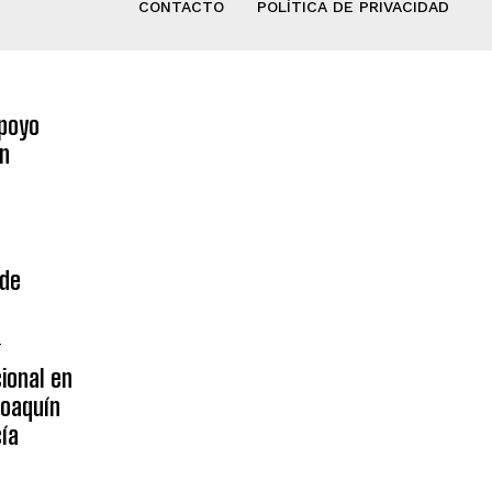
CONTACTO
POLÍTICA DE PRIVACIDAD
poyo
on
 de
4
ional en
Joaquín
ía