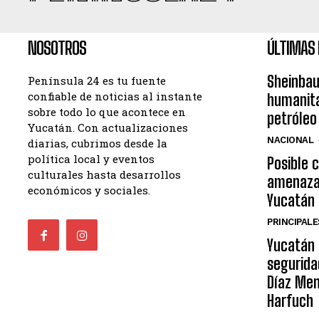
NOSOTROS
ÚLTIMAS 
Sheinba
Península 24 es tu fuente
confiable de noticias al instante
humanita
sobre todo lo que acontece en
petróleo
Yucatán. Con actualizaciones
NACIONAL
diarias, cubrimos desde la
política local y eventos
Posible c
culturales hasta desarrollos
amenaza 
económicos y sociales.
Yucatán
PRINCIPALE
Yucatán 
segurida
Díaz Men
Harfuch