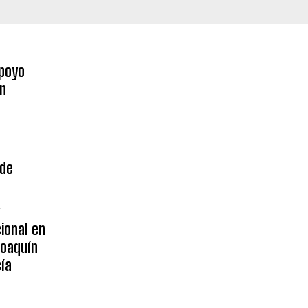
poyo
on
 de
4
ional en
Joaquín
ía