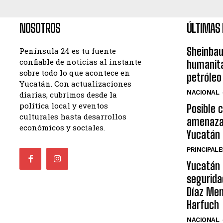
NOSOTROS
ÚLTIMAS 
Sheinba
Península 24 es tu fuente
confiable de noticias al instante
humanita
sobre todo lo que acontece en
petróleo
Yucatán. Con actualizaciones
NACIONAL
diarias, cubrimos desde la
política local y eventos
Posible c
culturales hasta desarrollos
amenaza 
económicos y sociales.
Yucatán
PRINCIPALE
Yucatán 
segurida
Díaz Men
Harfuch
NACIONAL