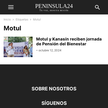
PENINSULA24
Tu voz, nuestra misión
Inicio
Etiquetas
Motul
Motul
Motul y Kanasín reciben jornada
de Pensión del Bienestar
-
octubre 12, 2024
SOBRE NOSOTROS
SÍGUENOS