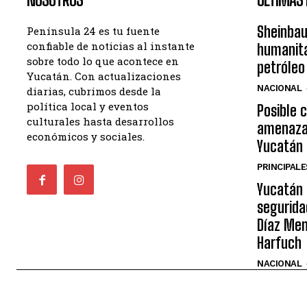
Sheinba
Península 24 es tu fuente
confiable de noticias al instante
humanita
sobre todo lo que acontece en
petróleo
Yucatán. Con actualizaciones
NACIONAL
diarias, cubrimos desde la
política local y eventos
Posible c
culturales hasta desarrollos
amenaza 
económicos y sociales.
Yucatán
PRINCIPALE
Yucatán 
segurida
Díaz Men
Harfuch
NACIONAL