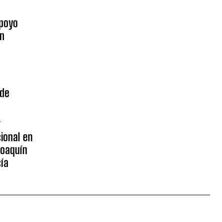
poyo
on
 de
4
ional en
Joaquín
ía