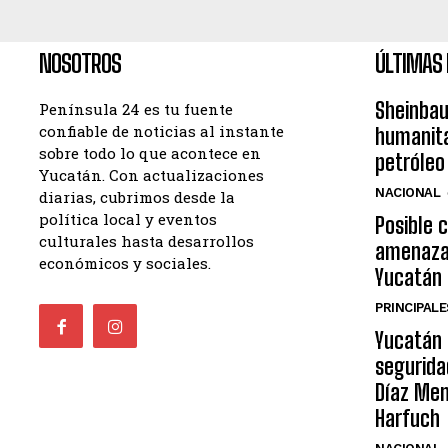
NOSOTROS
ÚLTIMAS 
Sheinba
Península 24 es tu fuente
confiable de noticias al instante
humanita
sobre todo lo que acontece en
petróleo
Yucatán. Con actualizaciones
NACIONAL
diarias, cubrimos desde la
política local y eventos
Posible c
culturales hasta desarrollos
amenaza 
económicos y sociales.
Yucatán
PRINCIPALE
Yucatán 
segurida
Díaz Men
Harfuch