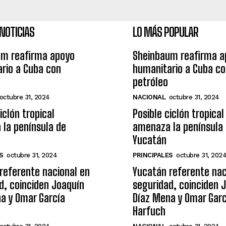
NOTICIAS
LO MÁS POPULAR
um reafirma apoyo
Sheinbaum reafirma a
rio a Cuba con
humanitario a Cuba c
petróleo
octubre 31, 2024
NACIONAL
octubre 31, 2024
iclón tropical
Posible ciclón tropical
la península de
amenaza la península
Yucatán
S
octubre 31, 2024
PRINCIPALES
octubre 31, 202
referente nacional en
Yucatán referente nac
d, coinciden Joaquín
seguridad, coinciden 
a y Omar García
Díaz Mena y Omar Garc
Harfuch