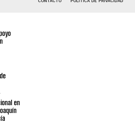
CONTACTO
POLÍTICA DE PRIVACIDAD
poyo
on
 de
4
ional en
Joaquín
ía