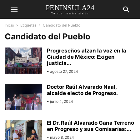
PENINSULA24
Tu voz, nuestra misión
Inicio
Etiquetas
Candidato del Pueblo
Candidato del Pueblo
Progreseños alzan la voz en la
Ciudad de México: Exigen
justicia...
-
agosto 27, 2024
Doctor Raúl Alvarado Naal,
alcalde electo de Progreso.
-
junio 4, 2024
El Dr. Raúl Alvarado Gana Terreno
en Progreso y sus Comisarías:...
-
mayo 8, 2024