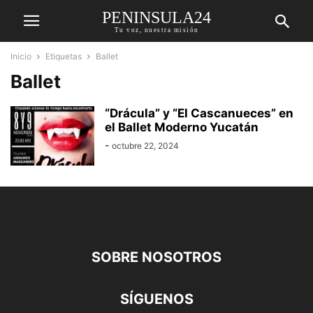
PENINSULA24
Tu voz, nuestra misión
Inicio
Etiquetas
Ballet
Ballet
“Drácula” y “El Cascanueces” en
el Ballet Moderno Yucatán
-
octubre 22, 2024
SOBRE NOSOTROS
SÍGUENOS