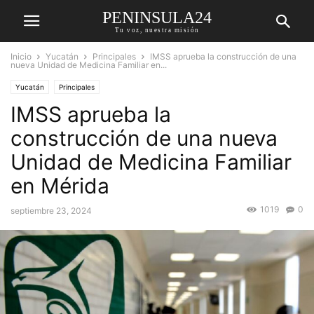
PENINSULA24
Tu voz, nuestra misión
Inicio
Yucatán
Principales
IMSS aprueba la construcción de una
nueva Unidad de Medicina Familiar en...
Yucatán
Principales
IMSS aprueba la
construcción de una nueva
Unidad de Medicina Familiar
en Mérida
1019
0
septiembre 23, 2024