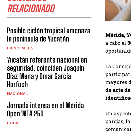
RELACIONADO
Posible ciclón tropical amenaza
Mérida, Y
la península de Yucatán
a cabo el
3
PRINCIPALES
oportunida
Yucatán referente nacional en
La Conseje
seguridad, coinciden Joaquín
participar
Díaz Mena y Omar García
mayores d
Harfuch
de acta de
NACIONAL
identifica
Jornada intensa en el Mérida
Open WTA 250
Un aspecto
parejas, f
LOCAL
comunicar