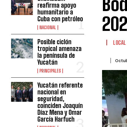
Bod
reafirma apoyo
humanitario a
20
Cuba con petróleo
NACIONAL
Posible ciclón
LOCAL
tropical amenaza
la península de
Octub
Yucatán
PRINCIPALES
Yucatán referente
nacional en
seguridad,
coinciden Joaquín
Díaz Mena y Omar
García Harfuch