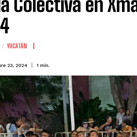
a Colectiva en Xma
24
YUCATÁN
re 23, 2024
1
min.