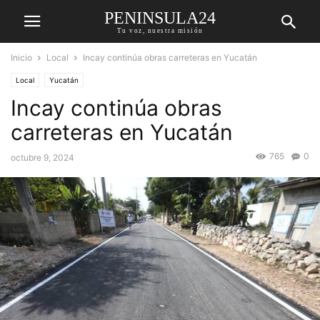
PENINSULA24
Tu voz, nuestra misión
Inicio
Local
Incay continúa obras carreteras en Yucatán
Local
Yucatán
Incay continúa obras
carreteras en Yucatán
765
0
octubre 9, 2024