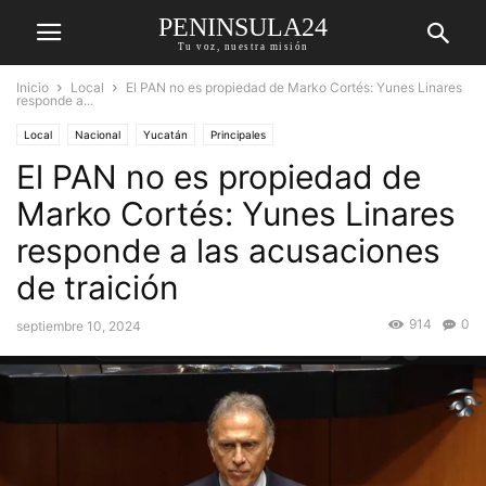
PENINSULA24
Tu voz, nuestra misión
Inicio
Local
El PAN no es propiedad de Marko Cortés: Yunes Linares
responde a...
Local
Nacional
Yucatán
Principales
El PAN no es propiedad de
Marko Cortés: Yunes Linares
responde a las acusaciones
de traición
914
0
septiembre 10, 2024