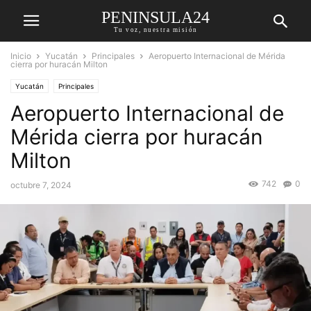
PENINSULA24
Tu voz, nuestra misión
Inicio
Yucatán
Principales
Aeropuerto Internacional de Mérida
cierra por huracán Milton
Yucatán
Principales
Aeropuerto Internacional de
Mérida cierra por huracán
Milton
742
0
octubre 7, 2024